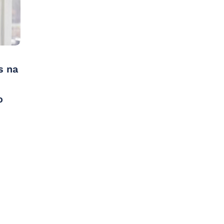
s na
o