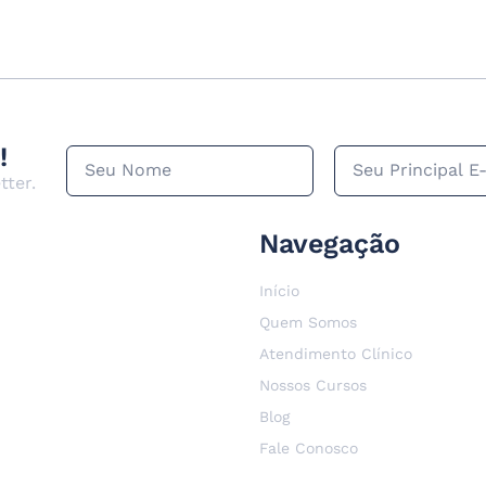
!
tter.
Navegação
Início
Quem Somos
Atendimento Clínico
Nossos Cursos
Blog
Fale Conosco