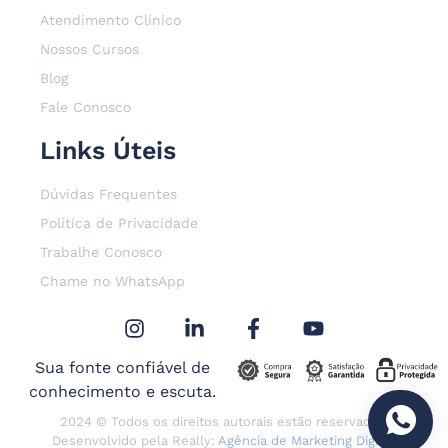
Atendimento Clínico
Nossos Cursos
Blog
Fale Conosco
Links Úteis
Dúvidas Frequentes
Política de Privacidade
Trabalhe Conosco
Chame no WhatsApp
Sua fonte confiável de
conhecimento e escuta.
2024 © Todos os direitos autorais estão reservados.
Desenvolvido pela Really:
Agência de Marketing Digital
.