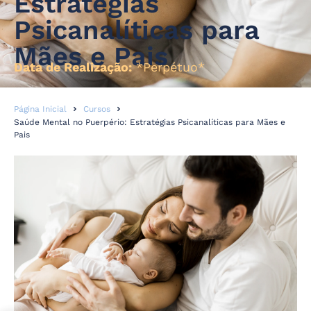
Estratégias
Psicanalíticas para
Mães e Pais
Data de Realização:
*Perpétuo*
Página Inicial
Cursos
Saúde Mental no Puerpério: Estratégias Psicanalíticas para Mães e
Pais