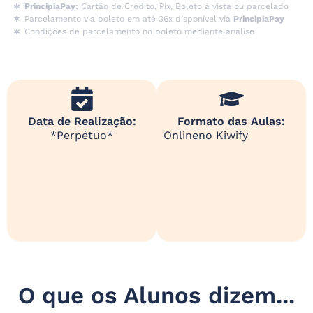
PrincipiaPay:
Cartão de Crédito, Pix, Boleto à vista ou parcelado
Parcelamento via boleto em até 36x disponível via
PrincipiaPay
Condições de parcelamento no boleto mediante análise
Data de Realização:
Formato das Aulas:
*Perpétuo*
Online
no Kiwify
O que os Alunos dizem...