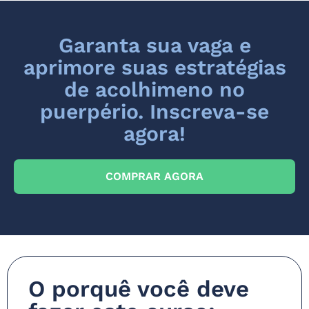
Garanta sua vaga e
aprimore suas estratégias
de acolhimeno no
puerpério. Inscreva-se
agora!
COMPRAR AGORA
O porquê você deve